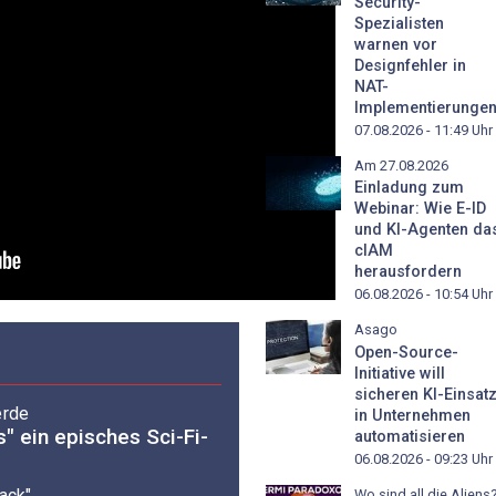
Security-
Spezialisten
warnen vor
Designfehler in
NAT-
Implementierunge
07.08.2026 - 11:49
Uhr
Am 27.08.2026
Einladung zum
Webinar: Wie E-ID
und KI-Agenten da
cIAM
herausfordern
06.08.2026 - 10:54
Uhr
Asago
Open-Source-
Initiative will
sicheren KI-Einsat
erde
in Unternehmen
" ein episches Sci-Fi-
automatisieren
06.08.2026 - 09:23
Uhr
ack"
Wo sind all die Aliens