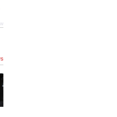
CW
WS