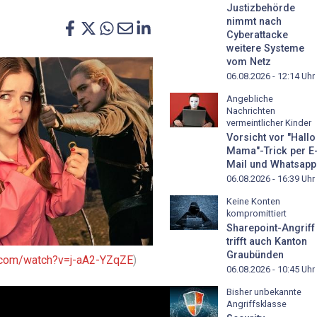
Justizbehörde
nimmt nach
Cyberattacke
weitere Systeme
vom Netz
06.08.2026 - 12:14
Uhr
Angebliche
Nachrichten
vermeintlicher Kinder
Vorsicht vor "Hallo
Mama"-Trick per E
Mail und Whatsapp
06.08.2026 - 16:39
Uhr
Keine Konten
kompromittiert
Sharepoint-Angriff
trifft auch Kanton
Graubünden
com/watch?v=j-aA2-YZqZE
)
06.08.2026 - 10:45
Uhr
Bisher unbekannte
Angriffsklasse