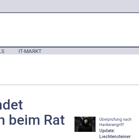
LS
IT-MARKT
Y
ndet
h beim Rat
Überprüfung nach
Hackerangriff
Update:
Liechtensteiner