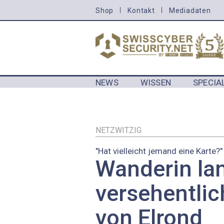
Direkt
Shop
Kontakt
Mediadaten
HEADER
zum
MENU
Inhalt
CYBERSECURITY
NEWS
WISSEN
SPECIA
MAIN NAVIGATION CYBERSECURIT
NETZWITZIG
"Hat vielleicht jemand eine Karte?"
Wanderin la
versehentlic
von Elrond