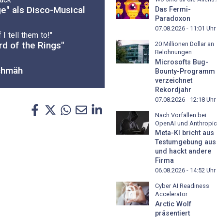
e" als Disco-Musical
Das Fermi-
Paradoxon
07.08.2026 - 11:01
Uhr
 I tell them to!"
d of the Rings"
20 Millionen Dollar an
Belohnungen
Microsofts Bug-
Schmäh
Bounty-Programm
verzeichnet
Rekordjahr
07.08.2026 - 12:18
Uhr
Nach Vorfällen bei
OpenAI und Anthropic
Meta-KI bricht aus
Testumgebung aus
und hackt andere
Firma
06.08.2026 - 14:52
Uhr
Cyber AI Readiness
Accelerator
Arctic Wolf
präsentiert