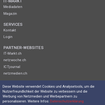
IT-MARKT
Mediadaten
Magazin
SERVICES
Kontakt
Login
PARTNER-WEBSITES
IT-Markt.ch
netzwoche.ch
ICTjournal
netzmedien.ch
© NETZMEDIEN AG 2026
Diese Website verwendet Cookies und Analysetools, um die
Impressum
Nutzerfreundlichkeit der Website zu verbessern und die
Werbung von Netzmedien und Werbepartnern zu
AGB
personalisieren. Weitere Infos:
Datenschutzerklärung
Nutzungsbestimmungen