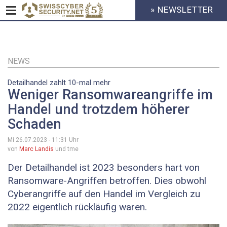
» NEWSLETTER
HEADER
MENU
CYBERSECURITY
Direkt
zum
Inhalt
NEWS
Detailhandel zahlt 10-mal mehr
Weniger Ransomwareangriffe im
Handel und trotzdem höherer
Schaden
Mi 26.07.2023 - 11:31
Uhr
von
Marc Landis
und tme
Der Detailhandel ist 2023 besonders hart von
Ransomware-Angriffen betroffen. Dies obwohl
Cyberangriffe auf den Handel im Vergleich zu
2022 eigentlich rückläufig waren.