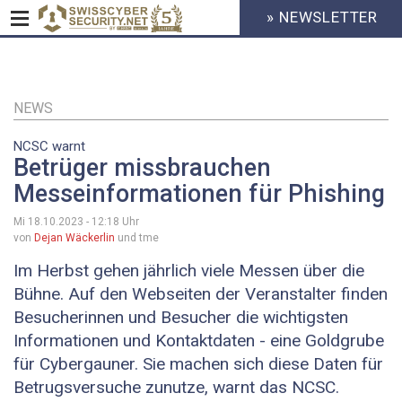
» NEWSLETTER
HEADER
MENU
CYBERSECURITY
Direkt
zum
Inhalt
NEWS
NCSC warnt
Betrüger missbrauchen
Messeinformationen für Phishing
Mi 18.10.2023 - 12:18
Uhr
von
Dejan Wäckerlin
und tme
Im Herbst gehen jährlich viele Messen über die
Bühne. Auf den Webseiten der Veranstalter finden
Besucherinnen und Besucher die wichtigsten
Informationen und Kontaktdaten - eine Goldgrube
für Cybergauner. Sie machen sich diese Daten für
Betrugsversuche zunutze, warnt das NCSC.