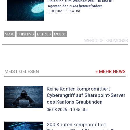
Einladung zum Webinar: Wie E-ID und KI-
Agenten das cIAM herausfordern
06.08.2026 - 10:54
Uhr
NCSC
PHISHING
BETRUG
MESSE
WEBCODE
KNUMGN3B
MEIST GELESEN
» MEHR NEWS
Keine Konten kompromittiert
Cyberangriff auf Sharepoint-Server
des Kantons Graubünden
Uhr
06.08.2026 - 10:45
200 Konten kompromittiert