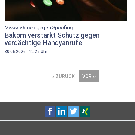
Massnahmen gegen Spoofing
Bakom verstärkt Schutz gegen
verdächtige Handyanrufe
Uhr
30.06.2026 - 12:27
Seitennummerierung
VORHERIGE
‹‹ ZURÜCK
NÄCHSTE
VOR ››
SEITE
SEITE