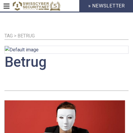
» NEWSLETTER
HEADER
MENU
CYBERSECURITY
Direkt
zum
Inhalt
TAG > BETRUG
Betrug