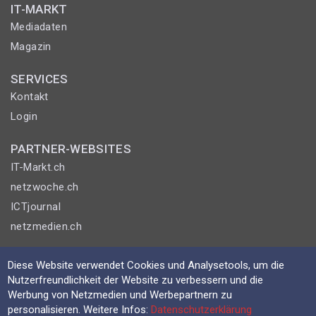
IT-MARKT
Mediadaten
Magazin
SERVICES
Kontakt
Login
PARTNER-WEBSITES
IT-Markt.ch
netzwoche.ch
ICTjournal
netzmedien.ch
© NETZMEDIEN AG 2026
Diese Website verwendet Cookies und Analysetools, um die
Impressum
Nutzerfreundlichkeit der Website zu verbessern und die
Werbung von Netzmedien und Werbepartnern zu
AGB
personalisieren. Weitere Infos:
Datenschutzerklärung