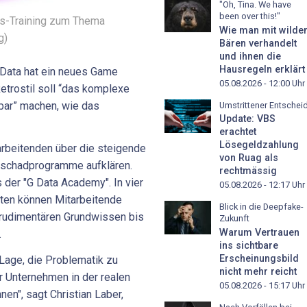
"Oh, Tina. We have
been over this!"
ss-Training zum Thema
Wie man mit wilde
g)
Bären verhandelt
und ihnen die
Hausregeln erklärt
 Data hat ein neues Game
05.08.2026 - 12:00
Uhr
etrostil soll “das komplexe
bar” machen, wie das
Umstrittener Entschei
Update: VBS
erachtet
Lösegeldzahlung
arbeitenden über die steigende
von Ruag als
rschadprogramme aufklären.
rechtmässig
 der "G Data Academy". In vier
05.08.2026 - 12:17
Uhr
uten können Mitarbeitende
Blick in die Deepfake-
rudimentären Grundwissen bis
Zukunft
Warum Vertrauen
.
ins sichtbare
Erscheinungsbild
 Lage, die Problematik zu
nicht mehr reicht
r Unternehmen in der realen
05.08.2026 - 15:17
Uhr
en", sagt Christian Laber,