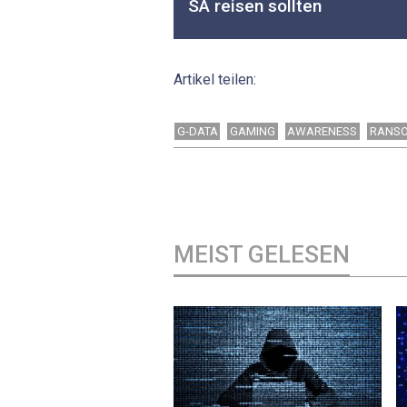
SA reisen sollten
Artikel teilen:
G-DATA
GAMING
AWARENESS
RANS
MEIST GELESEN