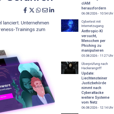
cIAM
herausfordern
06.08.2026 - 10:54
Uhr
Cybertest mit
l lanciert. Unternehmen
Internetzugang
areness-Trainings zum
Anthropic-KI
versucht,
Menschen per
Phishing zu
manipulieren
05.08.2026 - 11:27
Uhr
Überprüfung nach
Hackerangriff
Update:
Liechtensteiner
Justizbehörde
nimmt nach
Cyberattacke
weitere Systeme
vom Netz
06.08.2026 - 12:14
Uhr