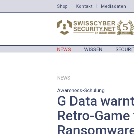
Direkt
Shop
Kontakt
Mediadaten
HEADER
zum
MENU
Inhalt
CYBERSECURITY
NEWS
WISSEN
SECURI
MAIN NAVIGATION CYBERSECURIT
NEWS
Awareness-Schulung
G Data warnt
Retro-Game 
Ransomware