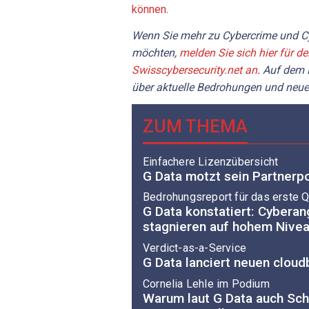
können
.
Wenn Sie mehr zu Cybercrime und Cy
möchten,
melden Sie sich hier für d
Swisscybersecurity.net an
. Auf dem 
über aktuelle Bedrohungen und neue
ZUM THEMA
Einfachere Lizenzübersicht
G Data motzt sein Partnerpo
Bedrohungsreport für das erste Q
G Data konstatiert: Cyberan
stagnieren auf hohem Nive
Verdict-as-a-Service
G Data lanciert neuen cloud
Cornelia Lehle im Podium
Warum laut G Data auch Sch