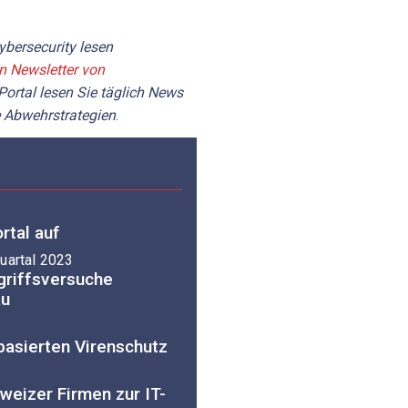
bersecurity lesen
en Newsletter von
Portal lesen Sie täglich News
 Abwehrstrategien
.
rtal auf
uartal 2023
griffsversuche
au
basierten Virenschutz
weizer Firmen zur IT-