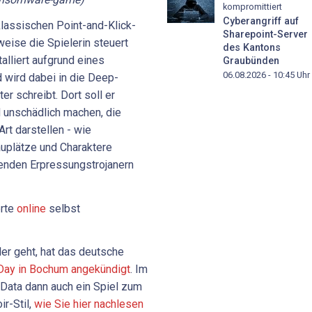
kompromittiert
Cyberangriff auf
klassischen Point-and-Klick-
Sharepoint-Server
eise die Spielerin steuert
des Kantons
alliert aufgrund eines
Graubünden
06.08.2026 - 10:45
Uhr
wird dabei in die Deep-
r schreibt. Dort soll er
 unschädlich machen, die
rt darstellen - wie
auplätze und Charaktere
erenden Erpressungstrojanern
erte
online
selbst
er geht, hat das deutsche
Day in Bochum angekündigt
. Im
 Data dann auch ein Spiel zum
r-Stil,
wie Sie hier nachlesen