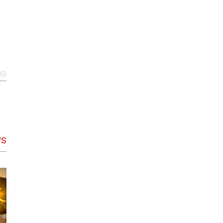
BB
WS