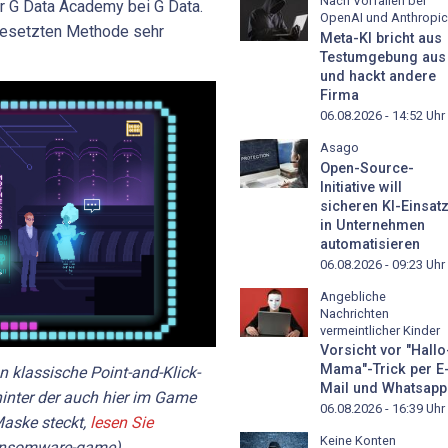
Nach Vorfällen bei
 G Data Academy bei G Data.
OpenAI und Anthropic
ngesetzten Methode sehr
Meta-KI bricht aus
Testumgebung aus
und hackt andere
Firma
06.08.2026 - 14:52
Uhr
Asago
Open-Source-
Initiative will
sicheren KI-Einsat
in Unternehmen
automatisieren
06.08.2026 - 09:23
Uhr
Angebliche
Nachrichten
vermeintlicher Kinder
Vorsicht vor "Hallo
Mama"-Trick per E
an klassische Point-and-Klick-
Mail und Whatsapp
hinter der auch hier im Game
06.08.2026 - 16:39
Uhr
aske steckt,
lesen Sie
Keine Konten
ransomware-game)