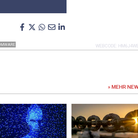
OMWARE
WEBCODE
HM6J4W
» MEHR NE