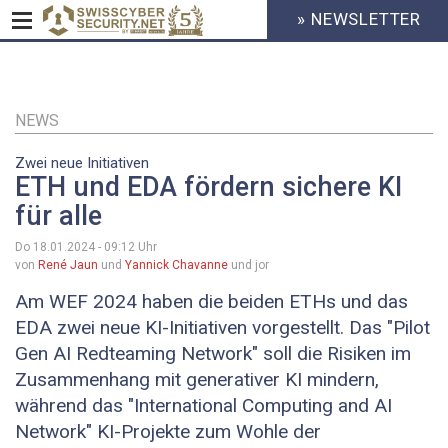
» NEWSLETTER
HEADER
MENU
CYBERSECURITY
Direkt
zum
Inhalt
NEWS
Zwei neue Initiativen
ETH und EDA fördern sichere KI
für alle
Do 18.01.2024 - 09:12
Uhr
von
René Jaun
und
Yannick Chavanne
und jor
Am WEF 2024 haben die beiden ETHs und das
EDA zwei neue KI-Initiativen vorgestellt. Das "Pilot
Gen AI Redteaming Network" soll die Risiken im
Zusammenhang mit generativer KI mindern,
während das "International Computing and AI
Network" KI-Projekte zum Wohle der