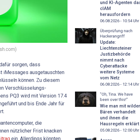
und KI-Agenten da
cIAM
herausfordern
06.08.2026 - 10:54
Uhr
Überprüfung nach
Hackerangriff
Update:
Liechtensteiner
ash.com)
Justizbehörde
nimmt nach
 dafür sorgen, dass
Cyberattacke
st iMessages ausgetauschten
weitere Systeme
vom Netz
chlüsseln können. Zu diesem
06.08.2026 - 12:14
Uhr
en Verschlüsselungs-
"Oh, Tina. We have
mens PQ3 wird mit Version 17.4
been over this!"
geführt und bis Ende Jahr für
Wie man mit wilde
rt.
Bären verhandelt
und ihnen die
uantencomputer, die
Hausregeln erklärt
05.08.2026 - 12:00
Uhr
en nützlicher Frist knacken
itrag
ein. Allerdings könnten