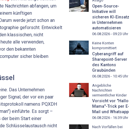
Asago
lte Nachrichten abfangen, um
Open-Source-
Initiative will
 einem künftigen
sicheren KI-Einsat
Darum werde jetzt schon an
in Unternehmen
ographie geforscht. Entwickelt
automatisieren
06.08.2026 - 09:23
Uhr
den klassischen, nicht
 heute alle verwenden,
Keine Konten
kompromittiert
vor den bekannten
Cyberangriff auf
computer sicher bleiben
Sharepoint-Server
des Kantons
Graubünden
üssel
06.08.2026 - 10:45
Uhr
Angebliche
leine. Das Unternehmen
Nachrichten
vermeintlicher Kinder
er Signal, der vor ein paar
Vorsicht vor "Hallo
eitsprotokoll namens PQXDH
Mama"-Trick per E
an") einführte. Es sorgt –
Mail und Whatsapp
06.08.2026 - 16:39
Uhr
 der beim Start einer
de Schlüsselaustausch nicht
Nach Vorfällen bei