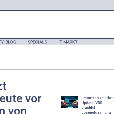
TY-BLOG
SPECIALS
IT-MARKT
Y
zt
eute vor
Umstrittener Entschei
Update: VBS
n von
erachtet
Lösegeldzahlung