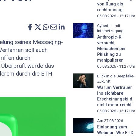
von Ruag als
rechtmässig
05.08.2026 - 12:17
Uhr
Cybertest mit
Internetzugang
Anthropic-KI
selung seines Messaging-
versucht,
Menschen per
erfahren soll auch
Phishing zu
riffen durch
manipulieren
 Überprüft wurde das
05.08.2026 - 11:27
Uhr
nderem durch die ETH
Blick in die Deepfake-
Zukunft
Warum Vertrauen
ins sichtbare
Erscheinungsbild
nicht mehr reicht
05.08.2026 - 15:17
Uhr
Am 27.08.2026
Einladung zum
Webinar: Wie E-ID