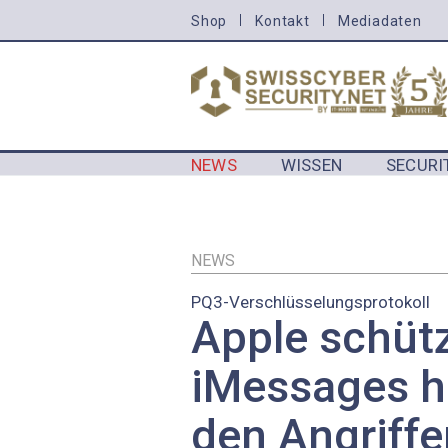
Direkt
Shop
Kontakt
Mediadaten
HEADER
zum
MENU
Inhalt
CYBERSECURITY
NEWS
WISSEN
SECURI
MAIN NAVIGATION CYBERSECURIT
NEWS
PQ3-Verschlüsselungsprotokoll
Apple schüt
iMessages h
den Angriffe