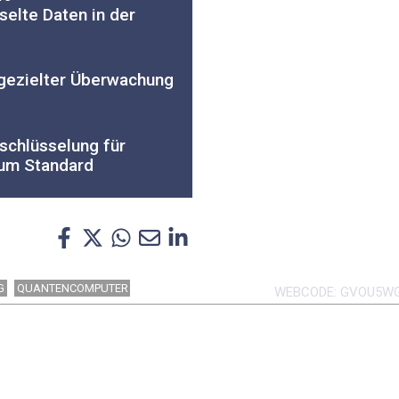
selte Daten in der
 gezielter Überwachung
schlüsselung für
um Standard
G
QUANTENCOMPUTER
WEBCODE
GVOU5W