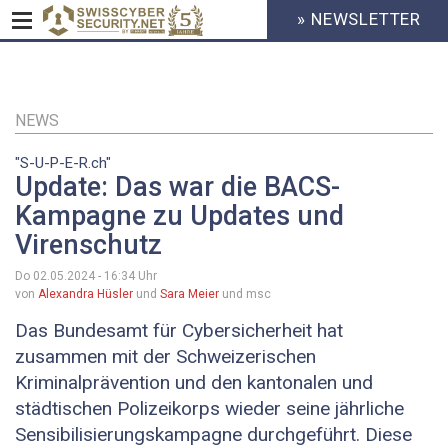
» NEWSLETTER
HEADER
MENU
CYBERSECURITY
Direkt
zum
Inhalt
NEWS
"S-U-P-E-R.ch"
Update: Das war die BACS-
Kampagne zu Updates und
Virenschutz
Do 02.05.2024 - 16:34
Uhr
von
Alexandra Hüsler
und
Sara Meier
und msc
Das Bundesamt für Cybersicherheit hat
zusammen mit der Schweizerischen
Kriminalprävention und den kantonalen und
städtischen Polizeikorps wieder seine jährliche
Sensibilisierungskampagne durchgeführt. Diese