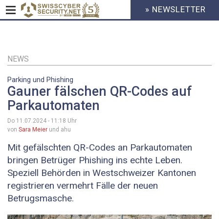
» NEWSLETTER
HEADER
MENU
CYBERSECURITY
Direkt
zum
Inhalt
NEWS
Parking und Phishing
Gauner fälschen QR-Codes auf
Parkautomaten
Do 11.07.2024 - 11:18
Uhr
von
Sara Meier
und ahu
Mit gefälschten QR-Codes an Parkautomaten
bringen Betrüger Phishing ins echte Leben.
Speziell Behörden in Westschweizer Kantonen
registrieren vermehrt Fälle der neuen
Betrugsmasche.