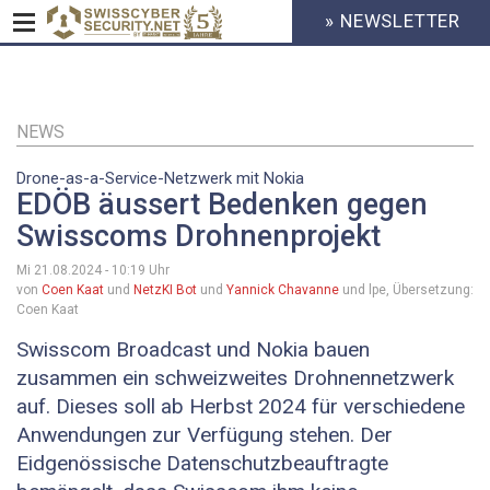
» NEWSLETTER
HEADER
MENU
CYBERSECURITY
Direkt
zum
Inhalt
NEWS
Drone-as-a-Service-Netzwerk mit Nokia
EDÖB äussert Bedenken gegen
Swisscoms Drohnenprojekt
Mi 21.08.2024 - 10:19
Uhr
von
Coen Kaat
und
NetzKI Bot
und
Yannick Chavanne
und lpe, Übersetzung:
Coen Kaat
Swisscom Broadcast und Nokia bauen
zusammen ein schweizweites Drohnennetzwerk
auf. Dieses soll ab Herbst 2024 für verschiedene
Anwendungen zur Verfügung stehen. Der
Eidgenössische Datenschutzbeauftragte