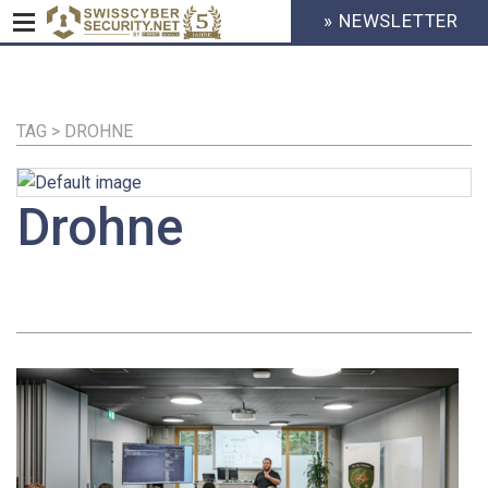
» NEWSLETTER
HEADER
MENU
CYBERSECURITY
Direkt
zum
Inhalt
TAG > DROHNE
Drohne