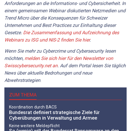
Anforderungen an die Informations- und Cybersicherheit. In
einem gemeinsamen Webinar diskutierten Netzmedien und
Trend Micro über die Konsequenzen für Schweizer
Unternehmen und Best Practices zur Einhaltung dieser
Gesetze.
Die Zusammenfassung und Aufzeichnung des
Webinars zu ISG und NIS-2 finden Sie hier
.
Wenn Sie mehr zu Cybercrime und Cybersecurity lesen
möchten,
melden Sie sich hier für den Newsletter von
Swisscybersecurity.net an
. Auf dem Portal lesen Sie täglich
News über aktuelle Bedrohungen und neue
Abwehrstrategien
.
ZUM THEMA
Koordination durch BACS
Bundesrat definiert strategische Ziele für
Cyberübungen in Verwaltung und Armee
Keine weitere Meldepflicht
So (wenig) will der Bundesrat Ransomware an den