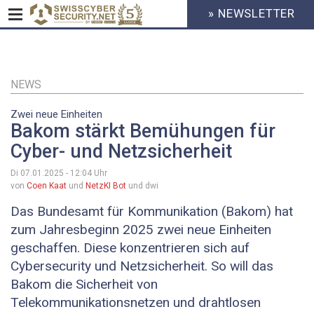
» NEWSLETTER
HEADER
MENU
CYBERSECURITY
Direkt
zum
Inhalt
NEWS
Zwei neue Einheiten
Bakom stärkt Bemühungen für
Cyber- und Netzsicherheit
Di 07.01.2025 - 12:04
Uhr
von
Coen Kaat
und
NetzKI Bot
und dwi
Das Bundesamt für Kommunikation (Bakom) hat
zum Jahresbeginn 2025 zwei neue Einheiten
geschaffen. Diese konzentrieren sich auf
Cybersecurity und Netzsicherheit. So will das
Bakom die Sicherheit von
Telekommunikationsnetzen und drahtlosen