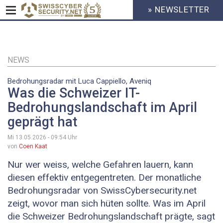
» NEWSLETTER
HEADER
MENU
CYBERSECURITY
Direkt
zum
Inhalt
NEWS
Bedrohungsradar mit Luca Cappiello, Aveniq
Was die Schweizer IT-
Bedrohungslandschaft im April
geprägt hat
Mi 13.05.2026 - 09:54
Uhr
von
Coen Kaat
Nur wer weiss, welche Gefahren lauern, kann
diesen effektiv entgegentreten. Der monatliche
Bedrohungsradar von SwissCybersecurity.net
zeigt, wovor man sich hüten sollte. Was im April
die Schweizer Bedrohungslandschaft prägte, sagt