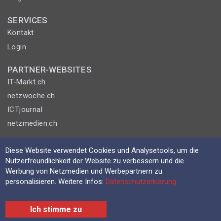
SERVICES
Kontakt
Login
PARTNER-WEBSITES
IT-Markt.ch
netzwoche.ch
ICTjournal
netzmedien.ch
© NETZMEDIEN AG 2026
Diese Website verwendet Cookies und Analysetools, um die
Impressum
Nutzerfreundlichkeit der Website zu verbessern und die
Werbung von Netzmedien und Werbepartnern zu
AGB
personalisieren. Weitere Infos:
Datenschutzerklärung
Nutzungsbestimmungen
Datenschutzerklärung
Ich stimme zu