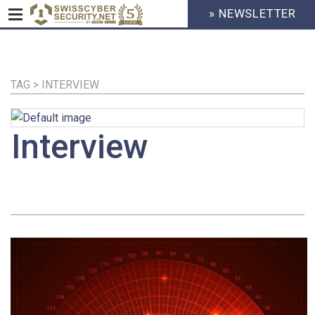
» NEWSLETTER
HEADER
MENU
CYBERSECURITY
Direkt
zum
Inhalt
TAG > INTERVIEW
Interview