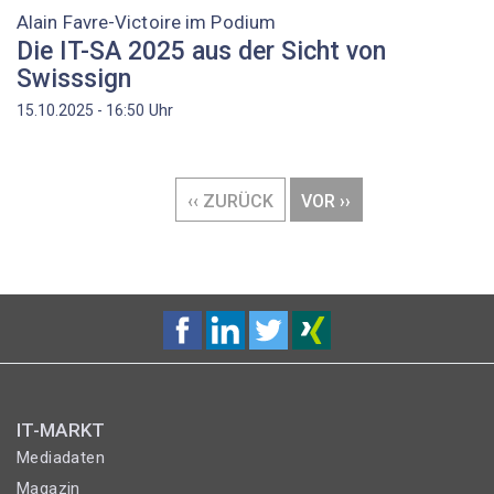
Alain Favre-Victoire im Podium
Die IT-SA 2025 aus der Sicht von
Swisssign
Uhr
15.10.2025 - 16:50
Seitennummerierung
VORHERIGE
‹‹ ZURÜCK
NÄCHSTE
VOR ››
SEITE
SEITE
IT-MARKT
Mediadaten
Magazin