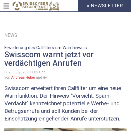
» NEWSLETTER
HEADER
MENU
CYBERSECURITY
Direkt
zum
Inhalt
NEWS
Erweiterung des Callfilters um Warnhinweis
Swisscom warnt jetzt vor
verdächtigen Anrufen
Di 23.06.2026 - 11:02
Uhr
von
Andreas Huber
und dwi
Swisscom erweitert ihren Callfilter um eine neue
Warnfunktion. Der Hinweis "Vorsicht: Spam-
Verdacht" kennzeichnet potenzielle Werbe- und
Betrugsanrufe und soll Kunden bei der
Einschätzung eingehender Anrufe unterstützen.