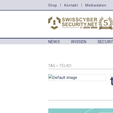
Direkt
Shop
Kontakt
Mediadaten
HEADER
zum
MENU
Inhalt
CYBERSECURITY
NEWS
WISSEN
SECURI
MAIN NAVIGATION CYBERSECURIT
TAG > TELKO