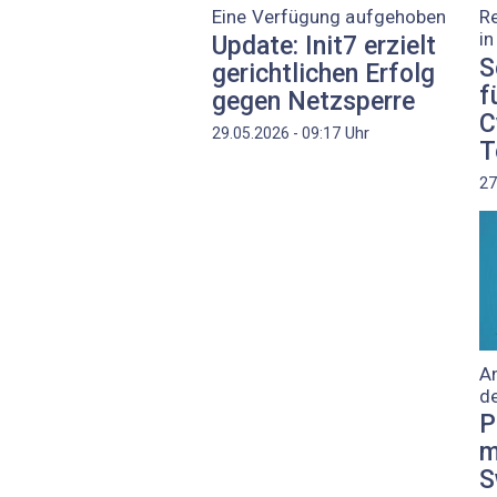
Eine Verfügung aufgehoben
R
i
Update: Init7 erzielt
S
gerichtlichen Erfolg
f
gegen Netzsperre
C
Uhr
29.05.2026 - 09:17
T
27
An
d
P
m
S