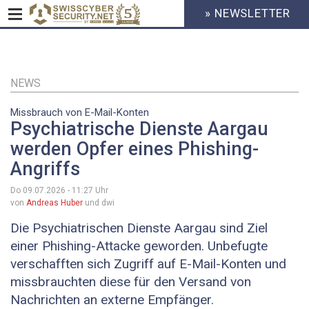
» NEWSLETTER
HEADER
MENU
CYBERSECURITY
Direkt
zum
Inhalt
NEWS
Missbrauch von E-Mail-Konten
Psychiatrische Dienste Aargau
werden Opfer eines Phishing-
Angriffs
Do 09.07.2026 - 11:27
Uhr
von
Andreas Huber
und dwi
Die Psychiatrischen Dienste Aargau sind Ziel
einer Phishing-Attacke geworden. Unbefugte
verschafften sich Zugriff auf E-Mail-Konten und
missbrauchten diese für den Versand von
Nachrichten an externe Empfänger.