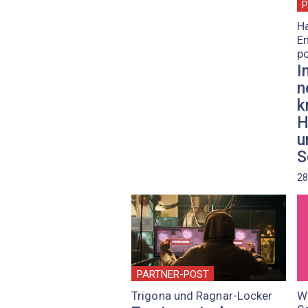
P
H
Em
po
I
n
k
H
u
S
28
PARTNER-POST
Trigona und Ragnar-Locker
W