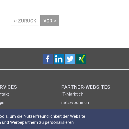
VORHERIGE
‹‹ ZURÜCK
NÄCHSTE
VOR ››
SEITE
SEITE
RVICES
PARTNER-WEBSITES
ntakt
IT-Markt.ch
gin
netzwoche.ch
ICTjournal
ols, um die Nutzerfreundlichkeit der Website
netzmedien.ch
 und Werbepartnern zu personalisieren.