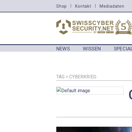
Direkt
Shop
Kontakt
Mediadaten
HEADER
zum
MENU
Inhalt
CYBERSECURITY
NEWS
WISSEN
SPECIA
MAIN NAVIGATION CYBERSECURIT
TAG > CYBERKRIEG