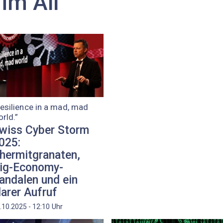
im All
esilience in a mad, mad
rld.”
wiss Cyber Storm
025:
hermitgranaten,
ig-Economy-
andalen und ein
larer Aufruf
Uhr
.10.2025 - 12:10