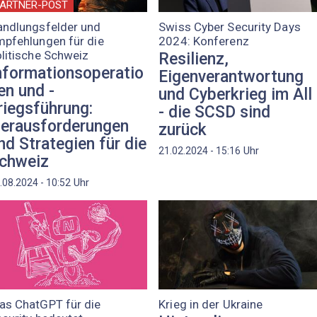
ARTNER-POST
andlungsfelder und
Swiss Cyber Security Days
pfehlungen für die
2024: Konferenz
litische Schweiz
Resilienz,
nformationsoperatio
Eigenverantwortung
en und -
und Cyberkrieg im All
riegsführung:
- die SCSD sind
erausforderungen
zurück
nd Strategien für die
Uhr
21.02.2024 - 15:16
chweiz
Uhr
.08.2024 - 10:52
as ChatGPT für die
Krieg in der Ukraine