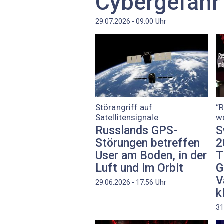
Cybergefahr 
Uhr
29.07.2026 - 09:00
Störangriff auf
“R
Satellitensignale
wo
Russlands GPS-
S
Störungen betreffen
2
User am Boden, in der
T
Luft und im Orbit
G
V
Uhr
29.06.2026 - 17:56
k
31