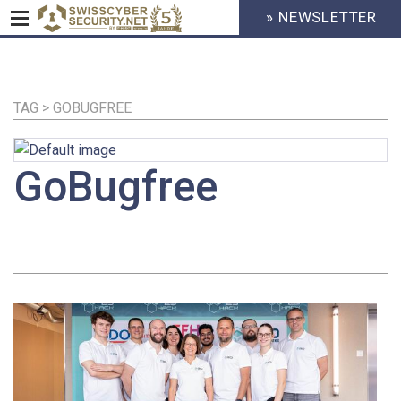
» NEWSLETTER
HEADER
MENU
CYBERSECURITY
Direkt
zum
Inhalt
TAG > GOBUGFREE
GoBugfree