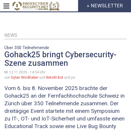
» NEWSLETTER
HEADER
MENU
CYBERSECURITY
Direkt
zum
Inhalt
NEWS
Über 350 Teilnehmende
Gohack25 bringt Cybersecurity-
Szene zusammen
Mi 12.11.2025 - 14:54
Uhr
von
Dylan Windhaber
und
NetzKI Bot
und jor
Vom 6. bis 8. November 2025 brachte der
Gohack25 an der Fernfachhochschule Schweiz in
Zürich über 350 Teilnehmende zusammen. Der
dreitägige Event startete mit einem Symposium
zu IT-, OT- und IoT-Sicherheit und umfasste einen
Educational Track sowie eine Live Bug Bounty