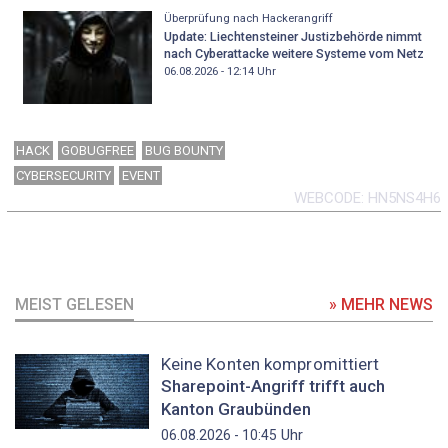
Überprüfung nach Hackerangriff
Update: Liechtensteiner Justizbehörde nimmt
nach Cyberattacke weitere Systeme vom Netz
06.08.2026 - 12:14
Uhr
HACK
GOBUGFREE
BUG BOUNTY
CYBERSECURITY
EVENT
WEBCODE
HN5NS4H6
MEIST GELESEN
» MEHR NEWS
Keine Konten kompromittiert
Sharepoint-Angriff trifft auch
Kanton Graubünden
Uhr
06.08.2026 - 10:45