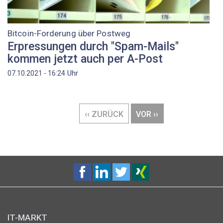
Bitcoin-Forderung über Postweg
Erpressungen durch "Spam-Mails"
kommen jetzt auch per A-Post
Uhr
07.10.2021 - 16:24
Seitennummerierung
VORHERIGE
‹‹ ZURÜCK
NÄCHSTE
VOR ››
SEITE
SEITE
IT-MARKT