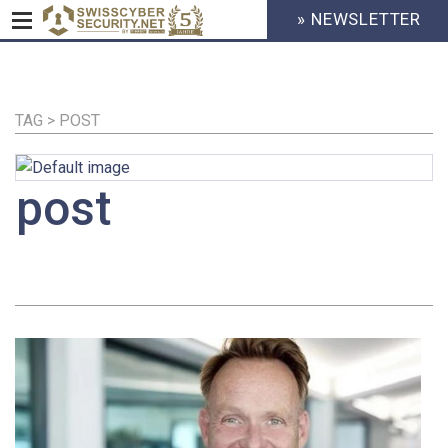
» NEWSLETTER
HEADER
MENU
CYBERSECURITY
Direkt
zum
Inhalt
TAG > POST
post