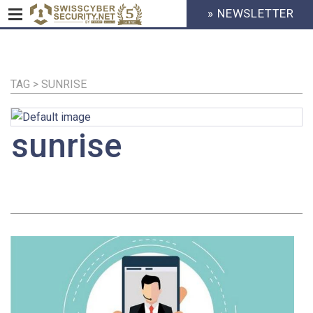
» NEWSLETTER
HEADER
MENU
CYBERSECURITY
Direkt
zum
Inhalt
TAG > SUNRISE
sunrise