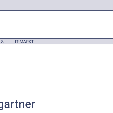
LS
IT-MARKT
Y
artner