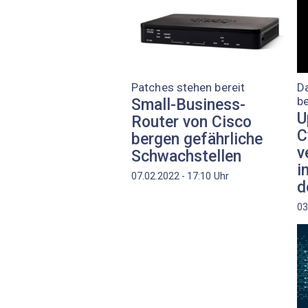
Patches stehen bereit
D
be
Small-Business-
U
Router von Cisco
C
bergen gefährliche
v
Schwachstellen
i
Uhr
07.02.2022 - 17:10
d
03