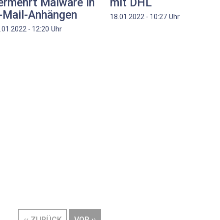
ermehrt Malware in
mit DHL
-Mail-Anhängen
Uhr
18.01.2022 - 10:27
Uhr
.01.2022 - 12:20
VORHERIGE
‹‹ ZURÜCK
NÄCHSTE
VOR ››