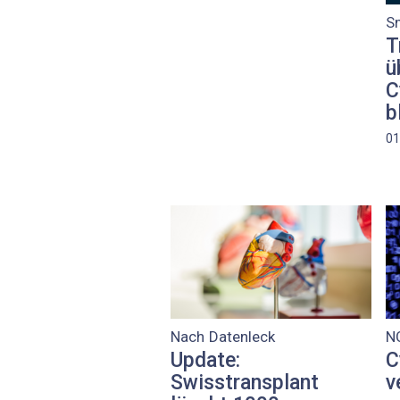
S
T
ü
C
b
01
Nach Datenleck
N
Update:
C
Swisstransplant
v