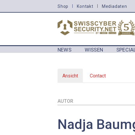
Direkt
Shop
Kontakt
Mediadaten
HEADER
zum
MENU
Inhalt
CYBERSECURITY
NEWS
WISSEN
SPECIA
MAIN NAVIGATION CYBERSECURIT
Ansicht
(aktiver
Contact
Primary
Reiter)
tabs
AUTOR
Nadja
Baumg