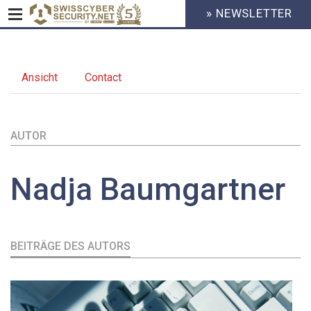
» NEWSLETTER
HEADER
MENU
CYBERSECURITY
Direkt
zum
Ansicht
(aktiver
Contact
Inhalt
Primary
Reiter)
tabs
AUTOR
Nadja
Baumgartner
BEITRÄGE DES AUTORS