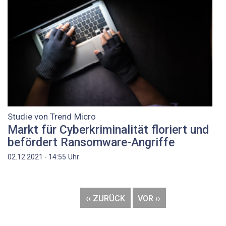
Studie von Trend Micro
Markt für Cyberkriminalität floriert und
befördert Ransomware-Angriffe
Uhr
02.12.2021 - 14:55
Seitennummerierung
VORHERIGE
‹‹ ZURÜCK
NÄCHSTE
VOR ››
SEITE
SEITE