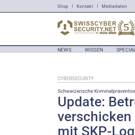
Direkt
Shop
Kontakt
Mediadaten
HEADER
zum
MENU
Inhalt
CYBERSECURITY
NEWS
WISSEN
SPECIA
MAIN NAVIGATION CYBERSECURIT
CYBERSECURITY
Schweizerische Kriminalpräventio
Update: Bet
verschicken
mit SKP-Lo