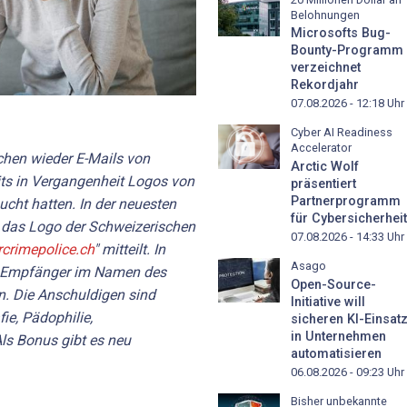
Belohnungen
Microsofts Bug-
Bounty-Programm
verzeichnet
Rekordjahr
07.08.2026 - 12:18
Uhr
Cyber AI Readiness
Accelerator
hen wieder E-Mails von
Arctic Wolf
its in Vergangenheit Logos von
präsentiert
Partnerprogramm
ucht hatten. In der neuesten
für Cybersicherheit
r das Logo der Schweizerischen
07.08.2026 - 14:33
Uhr
crimepolice.ch
" mitteilt. In
Asago
r Empfänger im Namen des
Open-Source-
n. Die Anschuldigen sind
Initiative will
ie, Pädophilie,
sicheren KI-Einsat
in Unternehmen
Als Bonus gibt es neu
automatisieren
06.08.2026 - 09:23
Uhr
Bisher unbekannte