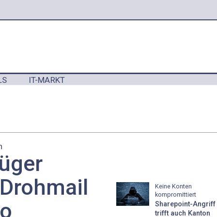
LS
IT-MARKT
Y
n
rüger
 Drohmail
Keine Konten
kompromittiert
go
Sharepoint-Angriff
trifft auch Kanton