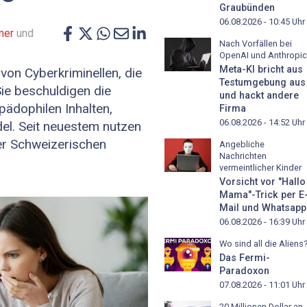
Graubünden
06.08.2026 - 10:45
Uhr
ner
und
Nach Vorfällen bei
OpenAI und Anthropic
Meta-KI bricht aus
von Cyberkriminellen, die
Testumgebung aus
ie beschuldigen die
und hackt andere
pädophilen Inhalten,
Firma
06.08.2026 - 14:52
Uhr
el. Seit neuestem nutzen
er Schweizerischen
Angebliche
Nachrichten
vermeintlicher Kinder
Vorsicht vor "Hallo
Mama"-Trick per E
Mail und Whatsapp
06.08.2026 - 16:39
Uhr
Wo sind all die Aliens
Das Fermi-
Paradoxon
07.08.2026 - 11:01
Uhr
20 Millionen Dollar an