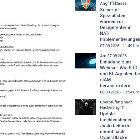
Angriffsklasse
Security-
Spezialisten
warnen vor
Designfehler in
NAT-
Implementierunge
07.08.2026 - 11:49
Uhr
Am 27.08.2026
Einladung zum
Webinar: Wie E-ID
und KI-Agenten da
cIAM
herausfordern
06.08.2026 - 10:54
Uhr
Überprüfung nach
Hackerangriff
Update:
Liechtensteiner
Justizbehörde
nimmt nach
Cyberattacke