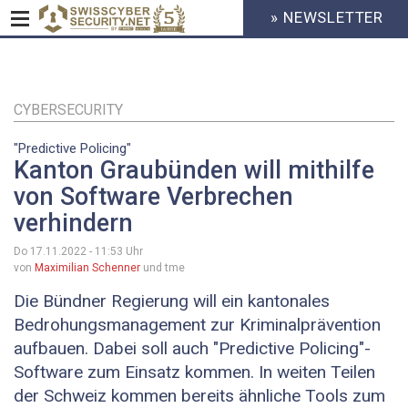
» NEWSLETTER
HEADER
MENU
CYBERSECURITY
Direkt
zum
Inhalt
CYBERSECURITY
"Predictive Policing"
Kanton Graubünden will mithilfe
von Software Verbrechen
verhindern
Do 17.11.2022 - 11:53
Uhr
von
Maximilian Schenner
und tme
Die Bündner Regierung will ein kantonales
Bedrohungsmanagement zur Kriminalprävention
aufbauen. Dabei soll auch "Predictive Policing"-
Software zum Einsatz kommen. In weiten Teilen
der Schweiz kommen bereits ähnliche Tools zum