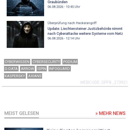
Graubünden
06.08.2026 - 10:45
Uhr
Überprüfung nach Hackerangriff
Update: Liechtensteiner Justizbehörde nimmt
nach Cyberattacke weitere Systeme vom Netz
06.08.2026 - 12:14
Uhr
CYBERWISSEN
CYBERSECURITY
PODIUM
G-DATA
ARROW
ISPIN
INFOGUARD
KASPERSKY
AXIANS
WEBCODE
DPF8_273921
MEIST GELESEN
» MEHR NEWS