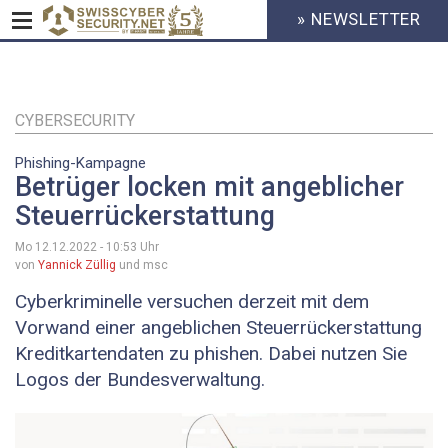
» NEWSLETTER
HEADER
MENU
CYBERSECURITY
Direkt
zum
Inhalt
CYBERSECURITY
Phishing-Kampagne
Betrüger locken mit angeblicher
Steuerrückerstattung
Mo 12.12.2022 - 10:53
Uhr
von
Yannick Züllig
und msc
Cyberkriminelle versuchen derzeit mit dem
Vorwand einer angeblichen Steuerrückerstattung
Kreditkartendaten zu phishen. Dabei nutzen Sie
Logos der Bundesverwaltung.