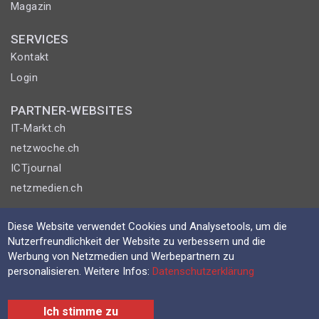
Magazin
SERVICES
Kontakt
Login
PARTNER-WEBSITES
IT-Markt.ch
netzwoche.ch
ICTjournal
netzmedien.ch
© NETZMEDIEN AG 2026
Diese Website verwendet Cookies und Analysetools, um die
Impressum
Nutzerfreundlichkeit der Website zu verbessern und die
Werbung von Netzmedien und Werbepartnern zu
AGB
personalisieren. Weitere Infos:
Datenschutzerklärung
Nutzungsbestimmungen
Datenschutzerklärung
Ich stimme zu