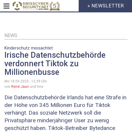
» NEWSLETTER
HEADER
MENU
CYBERSECURITY
Direkt
zum
Inhalt
NEWS
Kinderschutz missachtet
Irische Datenschutzbehörde
verdonnert Tiktok zu
Millionenbusse
Mo 18.09.2023 - 12:39
Uhr
von
René Jaun
und tme
Die Datenschutzbehörde Irlands hat eine Strafe in
der Höhe von 345 Millionen Euro für Tiktok
verhängt. Das soziale Netzwerk soll die
Privatsphäre minderjähriger User zu wenig
geschützt haben. Tiktok-Betreiber Bytedance