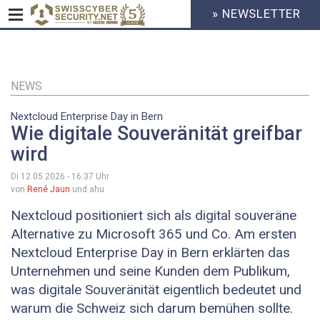
» NEWSLETTER
HEADER
MENU
CYBERSECURITY
Direkt
zum
Inhalt
NEWS
Nextcloud Enterprise Day in Bern
Wie digitale Souveränität greifbar
wird
Di 12.05.2026 - 16:37
Uhr
von
René Jaun
und ahu
Nextcloud positioniert sich als digital souveräne
Alternative zu Microsoft 365 und Co. Am ersten
Nextcloud Enterprise Day in Bern erklärten das
Unternehmen und seine Kunden dem Publikum,
was digitale Souveränität eigentlich bedeutet und
warum die Schweiz sich darum bemühen sollte.