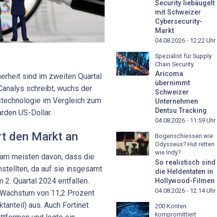
Security liebäugelt
mit Schweizer
Cybersecurity-
Markt
04.08.2026 - 12:22
Uhr
Spezialist für Supply
Chain Security
Aricoma
erheit sind im zweiten Quartal
übernimmt
analys schreibt, wuchs der
Schweizer
stechnologie im Vergleich zum
Unternehmen
Dentsu Tracking
arden US-Dollar.
04.08.2026 - 11:59
Uhr
rt den Markt an
Bogenschiessen wie
Odysseus? Hut retten
wie Indy?
n am meisten davon, dass die
So realistisch sind
stellten, da auf sie insgesamt
die Heldentaten in
2. Quartal 2024 entfallen.
Hollywood-Filmen
04.08.2026 - 12:14
Uhr
 Wachstum von 11,2 Prozent
tanteil) aus. Auch Fortinet
200 Konten
kompromittiert