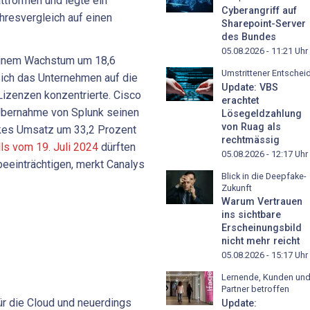
attformen und legte ein
Cyberangriff auf
hresvergleich auf einen
Sharepoint-Server
des Bundes
05.08.2026 - 11:21
Uhr
 einem Wachstum um 18,6
Umstrittener Entschei
sich das Unternehmen auf die
Update: VBS
Lizenzen konzentrierte. Cisco
erachtet
 Übernahme von Splunk seinen
Lösegeldzahlung
von Ruag als
ikes Umsatz um 33,2 Prozent
rechtmässig
ls vom 19. Juli 2024
dürften
05.08.2026 - 12:17
Uhr
beeinträchtigen, merkt Canalys
Blick in die Deepfake-
Zukunft
Warum Vertrauen
ins sichtbare
Erscheinungsbild
nicht mehr reicht
05.08.2026 - 15:17
Uhr
Lernende, Kunden un
Partner betroffen
ür die Cloud und neuerdings
Update: