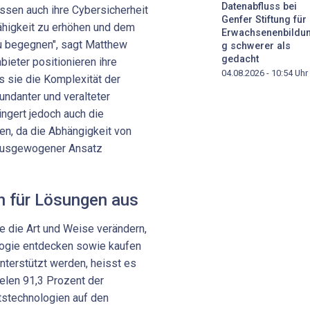
Datenabfluss bei
üssen auch ihre Cybersicherheit
Genfer Stiftung für
ähigkeit zu erhöhen und dem
Erwachsenenbildu
u begegnen", sagt Matthew
g schwerer als
gedacht
bieter positionieren ihre
04.08.2026 - 10:54
Uhr
s sie die Komplexität der
undanter und veralteter
ingert jedoch auch die
n, da die Abhängigkeit von
n ausgewogener Ansatz
n für Lösungen aus
e die Art und Weise verändern,
ogie entdecken sowie kaufen
nterstützt werden, heisst es
ielen 91,3 Prozent der
stechnologien auf den