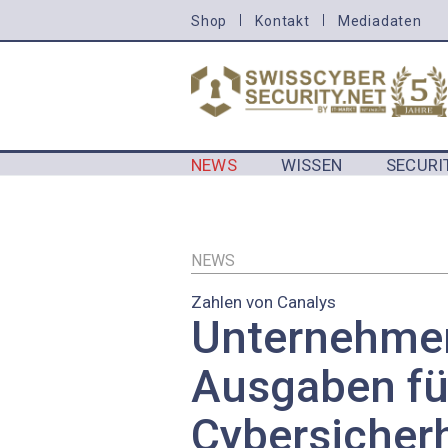
Direkt
Shop
Kontakt
Mediadaten
HEADER
zum
MENU
Inhalt
CYBERSECURITY
NEWS
WISSEN
SECURI
MAIN NAVIGATION CYBERSECURIT
NEWS
Zahlen von Canalys
Unternehme
Ausgaben fü
Cybersicherh