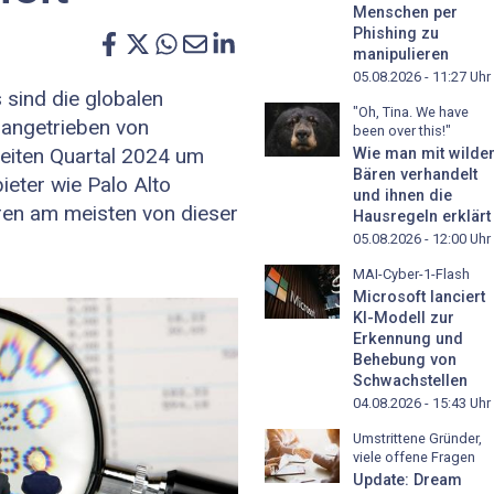
Menschen per
Phishing zu
manipulieren
05.08.2026 - 11:27
Uhr
 sind die globalen
"Oh, Tina. We have
 angetrieben von
been over this!"
eiten Quartal 2024 um
Wie man mit wilde
Bären verhandelt
ieter wie Palo Alto
und ihnen die
eren am meisten von dieser
Hausregeln erklärt
05.08.2026 - 12:00
Uhr
MAI-Cyber-1-Flash
Microsoft lanciert
KI-Modell zur
Erkennung und
Behebung von
Schwachstellen
04.08.2026 - 15:43
Uhr
Umstrittene Gründer,
viele offene Fragen
Update: Dream