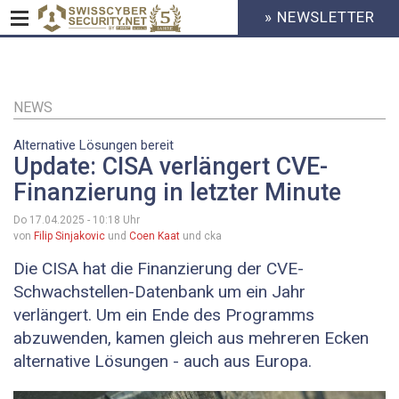
» NEWSLETTER
HEADER
MENU
CYBERSECURITY
Direkt
zum
Inhalt
NEWS
Alternative Lösungen bereit
Update: CISA verlängert CVE-
Finanzierung in letzter Minute
Do 17.04.2025 - 10:18
Uhr
von
Filip Sinjakovic
und
Coen Kaat
und cka
Die CISA hat die Finanzierung der CVE-
Schwachstellen-Datenbank um ein Jahr
verlängert. Um ein Ende des Programms
abzuwenden, kamen gleich aus mehreren Ecken
alternative Lösungen - auch aus Europa.