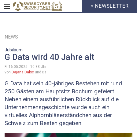
» NEWSLETTER
HEADER
MENU
CYBERSECURITY
Direkt
zum
Inhalt
NEWS
Jubiläum
G Data wird 40 Jahre alt
Fr 16.05.2025 - 10:33
Uhr
von
Dajana Dakic
und rja
G Data hat sein 40-jähriges Bestehen mit rund
250 Gästen am Hauptsitz Bochum gefeiert.
Neben einem ausführlichen Rückblick auf die
Unternehmensgeschichte wurde auch ein
virtuelles Alphornbläserständchen aus der
Schweiz zum Besten gegeben.