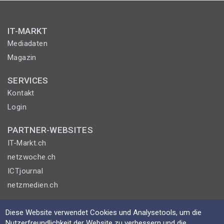
IT-MARKT
Mediadaten
Magazin
SERVICES
Kontakt
Login
PARTNER-WEBSITES
IT-Markt.ch
netzwoche.ch
ICTjournal
netzmedien.ch
© NETZMEDIEN AG 2026
Diese Website verwendet Cookies und Analysetools, um die
Impressum
Nutzerfreundlichkeit der Website zu verbessern und die