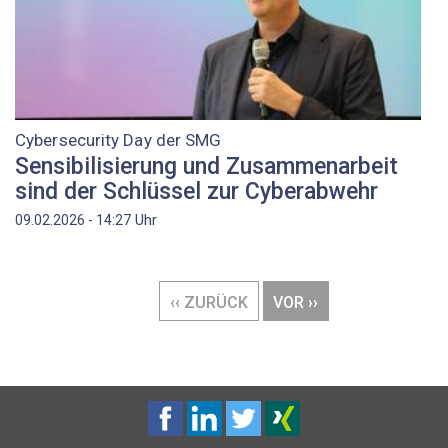
Cybersecurity Day der SMG
Sensibilisierung und Zusammenarbeit
sind der Schlüssel zur Cyberabwehr
Uhr
09.02.2026 - 14:27
Seitennummerierung
VORHERIGE
‹‹ ZURÜCK
NÄCHSTE
VOR ››
SEITE
SEITE