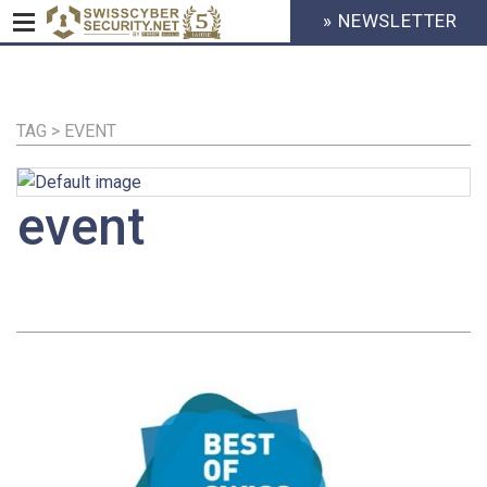
» NEWSLETTER
HEADER
MENU
CYBERSECURITY
Direkt
zum
Inhalt
TAG > EVENT
event