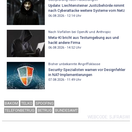
Update: Liechtensteiner Justizbehörde nimmt
nach Cyberattacke weitere Systeme vom Netz
06.08.2026 - 12:14
Uhr
Nach Vorfällen bei OpenAI und Anthropic
Meta-KI bricht aus Testumgebung aus und
hackt andere Firma
06.08.2026 - 14:52
Uhr
Bisher unbekannte Angriffsklasse
Security-Spezialisten warnen vor Designfehler
in NAT-Implementierungen
07.08.2026 - 11:49
Uhr
BAKOM
TELKO
SPOOFING
TELEFONBETRUG
BETRUG
BUNDESAMT
WEBCODE
SJFRASWI