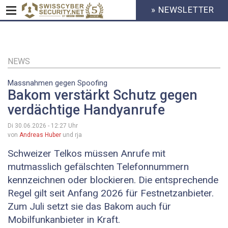
» NEWSLETTER
HEADER
MENU
CYBERSECURITY
Direkt
zum
Inhalt
NEWS
Massnahmen gegen Spoofing
Bakom verstärkt Schutz gegen
verdächtige Handyanrufe
Di 30.06.2026 - 12:27
Uhr
von
Andreas Huber
und rja
Schweizer Telkos müssen Anrufe mit
mutmasslich gefälschten Telefonnummern
kennzeichnen oder blockieren. Die entsprechende
Regel gilt seit Anfang 2026 für Festnetzanbieter.
Zum Juli setzt sie das Bakom auch für
Mobilfunkanbieter in Kraft.