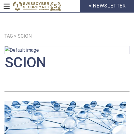
» NEWSLETTER
HEADER
MENU
CYBERSECURITY
Direkt
zum
Inhalt
TAG > SCION
SCION