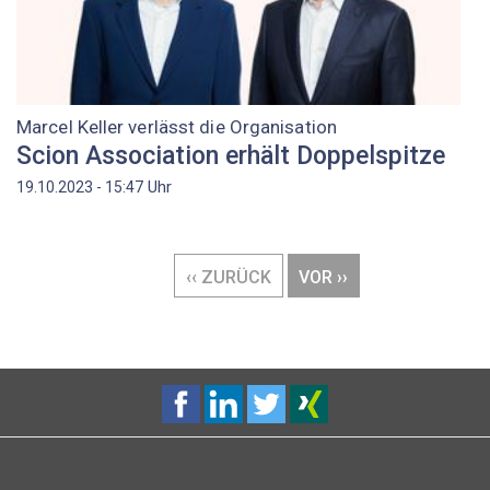
Marcel Keller verlässt die Organisation
Scion Association erhält Doppelspitze
Uhr
19.10.2023 - 15:47
Seitennummerierung
VORHERIGE
‹‹ ZURÜCK
NÄCHSTE
VOR ››
SEITE
SEITE