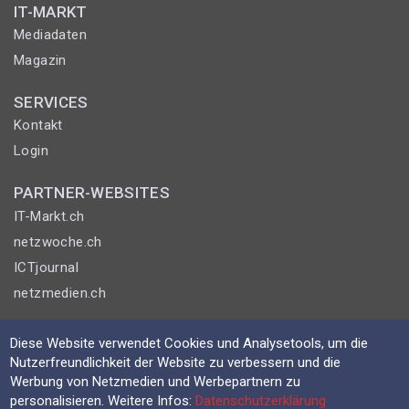
IT-MARKT
Mediadaten
Magazin
SERVICES
Kontakt
Login
PARTNER-WEBSITES
IT-Markt.ch
netzwoche.ch
ICTjournal
netzmedien.ch
© NETZMEDIEN AG 2026
Diese Website verwendet Cookies und Analysetools, um die
Impressum
Nutzerfreundlichkeit der Website zu verbessern und die
Werbung von Netzmedien und Werbepartnern zu
AGB
personalisieren. Weitere Infos:
Datenschutzerklärung