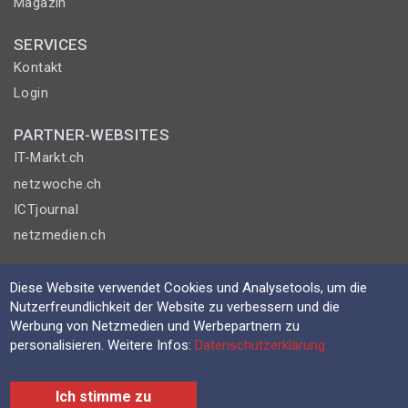
Magazin
SERVICES
Kontakt
Login
PARTNER-WEBSITES
IT-Markt.ch
netzwoche.ch
ICTjournal
netzmedien.ch
© NETZMEDIEN AG 2026
Diese Website verwendet Cookies und Analysetools, um die
Impressum
Nutzerfreundlichkeit der Website zu verbessern und die
AGB
Werbung von Netzmedien und Werbepartnern zu
personalisieren. Weitere Infos:
Datenschutzerklärung
Nutzungsbestimmungen
Datenschutzerklärung
Ich stimme zu