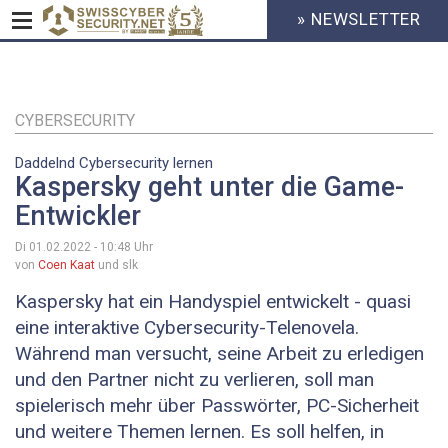
» NEWSLETTER
HEADER
MENU
CYBERSECURITY
Direkt
zum
Inhalt
CYBERSECURITY
Daddelnd Cybersecurity lernen
Kaspersky geht unter die Game-
Entwickler
Di 01.02.2022 - 10:48
Uhr
von
Coen Kaat
und slk
Kaspersky hat ein Handyspiel entwickelt - quasi
eine interaktive Cybersecurity-Telenovela.
Während man versucht, seine Arbeit zu erledigen
und den Partner nicht zu verlieren, soll man
spielerisch mehr über Passwörter, PC-Sicherheit
und weitere Themen lernen. Es soll helfen, in