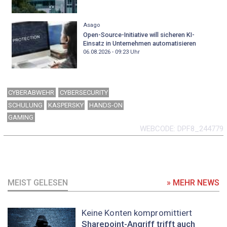
Asago
Open-Source-Initiative will sicheren KI-
Einsatz in Unternehmen automatisieren
06.08.2026 - 09:23
Uhr
CYBERABWEHR
CYBERSECURITY
SCHULUNG
KASPERSKY
HANDS-ON
GAMING
WEBCODE
DPF8_244779
MEIST GELESEN
» MEHR NEWS
Keine Konten kompromittiert
Sharepoint-Angriff trifft auch