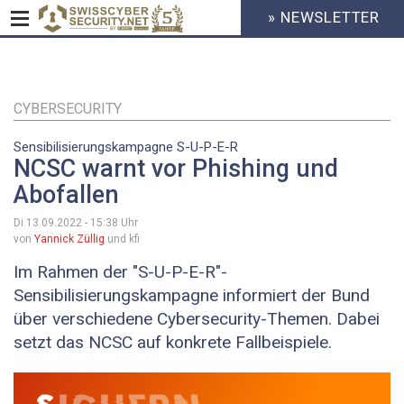
» NEWSLETTER
HEADER
MENU
CYBERSECURITY
Direkt
zum
Inhalt
CYBERSECURITY
Sensibilisierungskampagne S-U-P-E-R
NCSC warnt vor Phishing und
Abofallen
Di 13.09.2022 - 15:38
Uhr
von
Yannick Züllig
und kfi
Im Rahmen der "S-U-P-E-R"-
Sensibilisierungskampagne informiert der Bund
über verschiedene Cybersecurity-Themen. Dabei
setzt das NCSC auf konkrete Fallbeispiele.